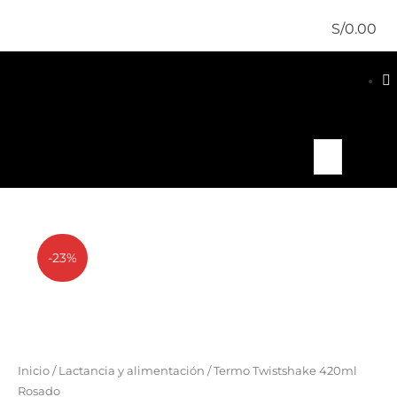
S/
0.00
-23%
Inicio
/
Lactancia y alimentación
/ Termo Twistshake 420ml
Rosado