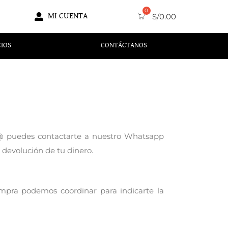
MI CUENTA
S/
0.00
CIOS
CONTÁCTANOS
r@ puedes contactarte a nuestro Whatsapp
 devolución de tu dinero.
ompra podemos coordinar para indicarte la