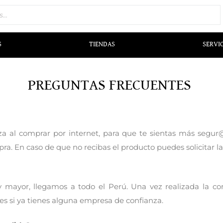
S
TIENDAS
SERVI
PREGUNTAS FRECUENTES
za al comprar por internet, para que te sientas más segu
ra. En caso de que no recibas el producto puedes solicitar la
 y mayor, llegamos a todo el Perú. Una vez realizada la c
s si ya tienes alguna empresa de confianza.