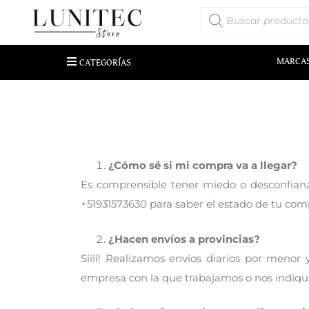
MARCA
CATEGORÍAS
¿Cómo sé si mi compra va a llegar?
Es comprensible tener miedo o desconfian
+51931573630 para saber el estado de tu comp
¿Hacen envíos a provincias?
Síííí! Realizamos envíos diarios por menor
empresa con la que trabajamos o nos indique