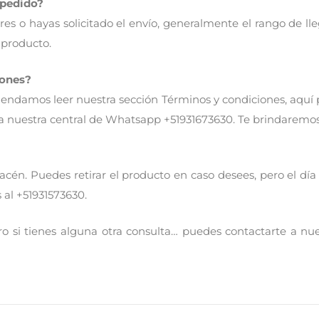
 pedido?
s o hayas solicitado el envío, generalmente el rango de lle
 producto.
iones?
ndamos leer nuestra sección Términos y condiciones, aquí po
 nuestra central de Whatsapp +51931673630. Te brindaremos 
n. Puedes retirar el producto en caso desees, pero el día 
 al +51931573630.
ro si tienes alguna otra consulta… puedes contactarte a nu