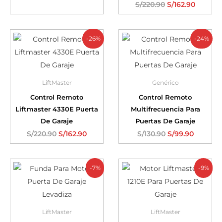
S/
220.90
S/
162.90
-26%
-24%
LiftMaster
Genérico
Control Remoto
Control Remoto
Liftmaster 4330E Puerta
Multifrecuencia Para
De Garaje
Puertas De Garaje
S/
220.90
S/
162.90
S/
130.90
S/
99.90
-7%
-9%
LiftMaster
LiftMaster