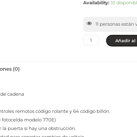
Availability:
10 disponib
11
personas están 
Añadir al 
ones (0)
n de cadena
roles remotos código rolante y 64 código billón.
e fotocelda modelo 770E)
 la puerta si hay una obstrucción.
dad para soportar cambios de voltaje.