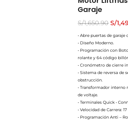
Motor Liftmas
Garaje
S/
1,650.90
S/
1,4
• Abre puertas de garaje 
• Diseño Moderno.
• Programación con Boto
rolante y 64 código billó
• Cronómetro de cierre i
• Sistema de reversa de s
obstrucción.
• Transformador interno 
de voltaje.
• Terminales Quick • Con
• Velocidad de Carrera: 1
• Programación Anti – Ro