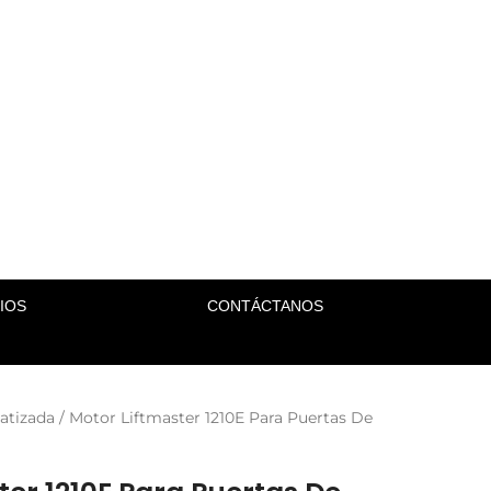
IOS
CONTÁCTANOS
atizada
/ Motor Liftmaster 1210E Para Puertas De