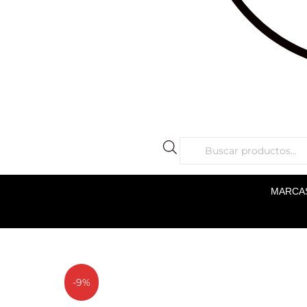
MARCA
-9%