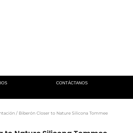
IOS
CONTÁCTANOS
ntación
/ Biberón Closer to Nature Silicona Tommee