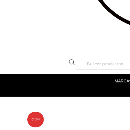
MARCA
-22%