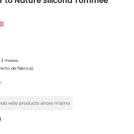
r to Nature Silicona Tommee
90
 3 meses.
fecto de fábrica).
s
ndo este producto ahora mismo