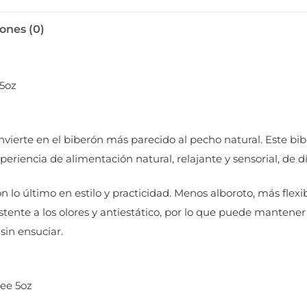
ones (0)
 5oz
nvierte en el biberón más parecido al pecho natural. Este bi
eriencia de alimentación natural, relajante y sensorial, de d
on lo último en estilo y practicidad. Menos alboroto, más flex
istente a los olores y antiestático, por lo que puede mantener
sin ensuciar.
pee 5oz