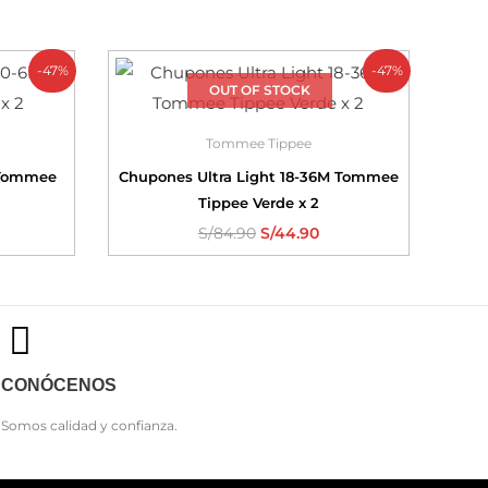
-47%
-47%
OUT OF STOCK
Tommee Tippee
 Tommee
Chupones Ultra Light 18-36M Tommee
Tippee Verde x 2
S/
84.90
S/
44.90
CONÓCENOS
Somos calidad y confianza.