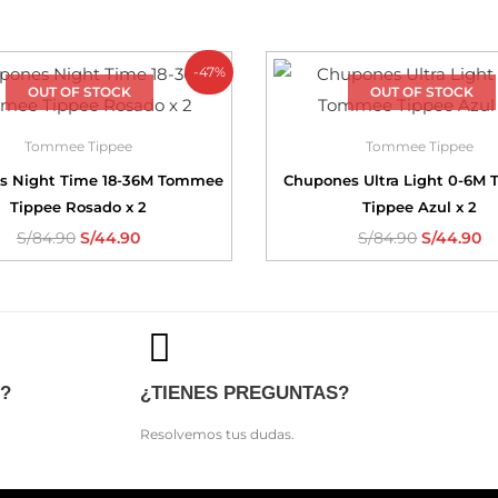
-47%
OUT OF STOCK
OUT OF STOCK
Tommee Tippee
Tommee Tippee
s Night Time 18-36M Tommee
Chupones Ultra Light 0-6M
Tippee Rosado x 2
Tippee Azul x 2
S/
84.90
S/
44.90
S/
84.90
S/
44.90
?
¿TIENES PREGUNTAS?
Resolvemos tus dudas.