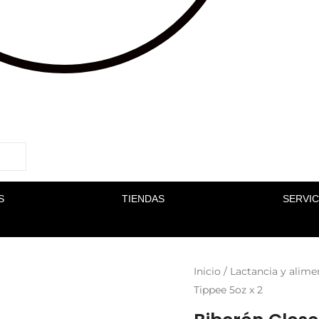
S
TIENDAS
SERVIC
Inicio
/
Lactancia y alime
Tippee 5oz x 2