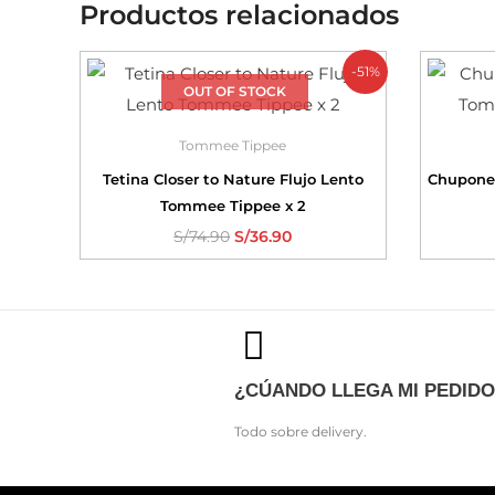
Productos relacionados
-51%
OUT OF STOCK
Tommee Tippee
Tetina Closer to Nature Flujo Lento
Chupone
Tommee Tippee x 2
S/
74.90
S/
36.90
¿CÚANDO LLEGA MI PEDIDO
Todo sobre delivery.