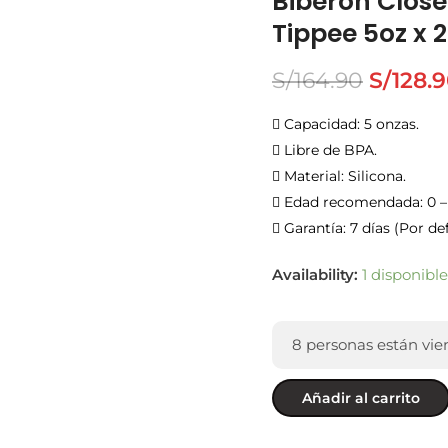
Biberón Close
Tippee 5oz x 2
S/
164.90
S/
128.
 Capacidad: 5 onzas.
 Libre de BPA.
 Material: Silicona.
 Edad recomendada: 0 –
 Garantía: 7 días (Por de
Availability:
1 disponible
8
personas están vie
Añadir al carrito