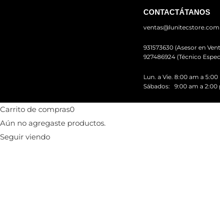
CONTACTÁTANOS
ventas@lunitecstore.com
931573630 (Asesor en Vent
927486924 (Técnico Especi
Lun. a Vie. 8:00 am a 5:0
Sábados: 9:00 am a 2:00
Carrito de compras
0
Aún no agregaste productos.
Seguir viendo