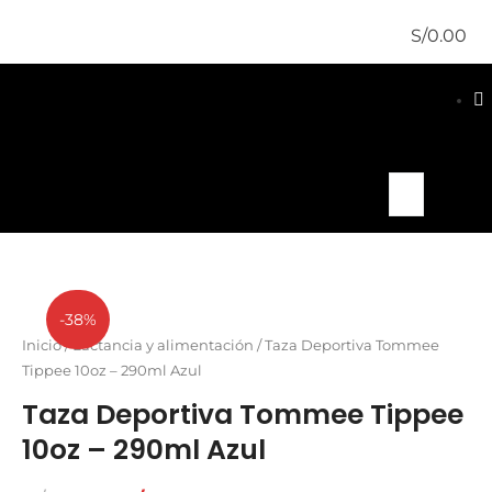
S/
0.00
-38%
Inicio
/
Lactancia y alimentación
/ Taza Deportiva Tommee
Tippee 10oz – 290ml Azul
Taza Deportiva Tommee Tippee
10oz – 290ml Azul