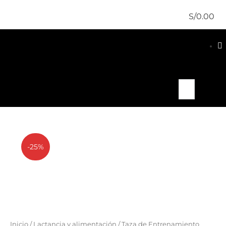
S/
0.00
-25%
Inicio
/
Lactancia y alimentación
/ Taza de Entrenamiento