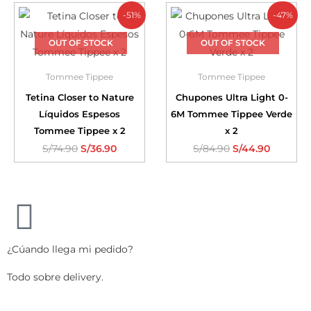
-51%
-47%
OUT OF STOCK
OUT OF STOCK
Tommee Tippee
Tommee Tippee
Tetina Closer to Nature
Chupones Ultra Light 0-
Líquidos Espesos
6M Tommee Tippee Verde
Tommee Tippee x 2
x 2
S/
74.90
S/
36.90
S/
84.90
S/
44.90
¿Cúando llega mi pedido?
Todo sobre delivery.