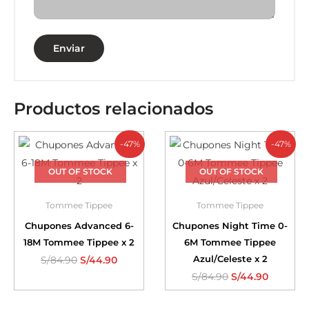
Productos relacionados
-47%
-47%
OUT OF STOCK
OUT OF STOCK
Tommee Tippee
Tommee Tippee
Chupones Advanced 6-
Chupones Night Time 0-
18M Tommee Tippee x 2
6M Tommee Tippee
Azul/Celeste x 2
S/
84.90
S/
44.90
S/
84.90
S/
44.90