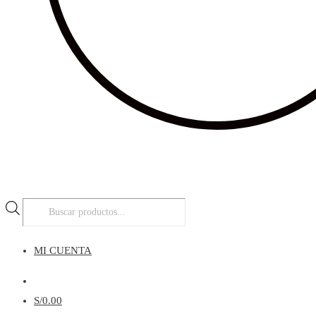
Búsqueda
de
productos
MI CUENTA
Menú
S/
0.00