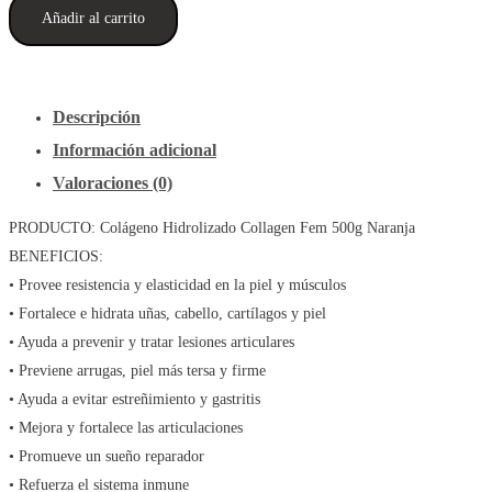
Añadir al carrito
Fitfem
Collagen
Fem
500g
Descripción
Naranja
Información adicional
+
Valoraciones (0)
Shaker
cantidad
PRODUCTO: Colágeno Hidrolizado Collagen Fem 500g Naranja
BENEFICIOS:
• Provee resistencia y elasticidad en la piel y músculos
• Fortalece e hidrata uñas, cabello, cartílagos y piel
• Ayuda a prevenir y tratar lesiones articulares
• Previene arrugas, piel más tersa y firme
• Ayuda a evitar estreñimiento y gastritis
• Mejora y fortalece las articulaciones
• Promueve un sueño reparador
• Refuerza el sistema inmune