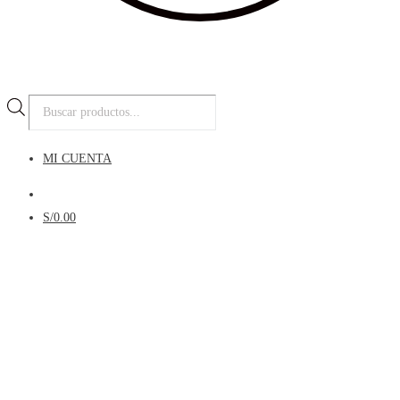
Búsqueda
de
productos
MI CUENTA
Menú
S/
0.00