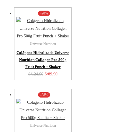
-28%
Universe Nutrition
Colágeno Hidrolizado Universe
Nutrition Collagen Pro 500g
Fruit Punch + Shaker
El
El
S/
124.90
S/
89.90
precio
precio
original
actual
-28%
era:
es:
S/124.90.
S/89.90.
Universe Nutrition