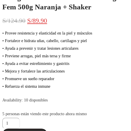
Fem 500g Naranja + Shaker
El
El
S/
124.90
S/
89.90
precio
precio
• Provee resistencia y elasticidad en la piel y músculos
• Fortalece e hidrata uñas, cabello, cartílagos y piel
original
actual
• Ayuda a prevenir y tratar lesiones articulares
era:
es:
• Previene arrugas, piel más tersa y firme
• Ayuda a evitar estreñimiento y gastritis
S/124.90.
S/89.90.
• Mejora y fortalece las articulaciones
• Promueve un sueño reparador
• Refuerza el sistema inmune
Availability:
10 disponibles
5
personas están viendo este producto ahora mismo
Colágeno
Hidrolizado