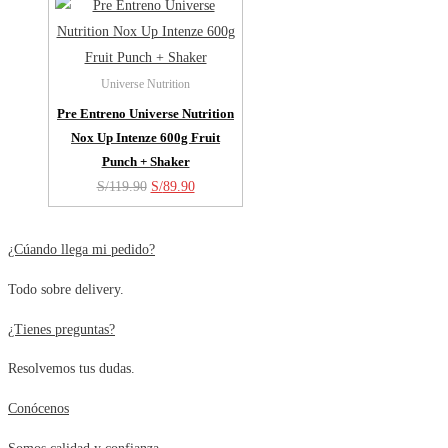
S/299.90.
S/254.00.
Universe Nutrition
Pre Entreno Universe Nutrition
Nox Up Intenze 600g Fruit
Punch + Shaker
El
El
S/
119.90
S/
89.90
precio
precio
original
actual
¿Cúando llega mi pedido?
era:
es:
Todo sobre delivery.
S/119.90.
S/89.90.
¿Tienes preguntas?
Resolvemos tus dudas.
Conócenos