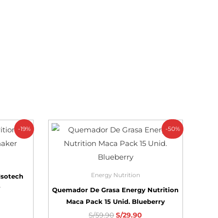
-19%
-50%
Energy Nutrition
Isotech
r
Quemador De Grasa Energy Nutrition
Maca Pack 15 Unid. Blueberry
S/
59.90
S/
29.90