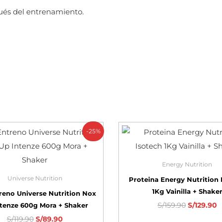
pués del entrenamiento.
-25%
Energy Nutrition
Universe Nutrition
Proteina Energy Nutrition 
1Kg Vainilla + Shake
reno Universe Nutrition Nox
S/
159.90
S/
129.90
tenze 600g Mora + Shaker
S/
119.90
S/
89.90