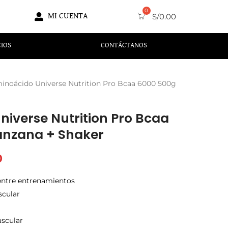
MI CUENTA
S/
0.00
CIOS
CONTÁCTANOS
inoácido Universe Nutrition Pro Bcaa 6000 500g
iverse Nutrition Pro Bcaa
nzana + Shaker
0
 entre entrenamientos
scular
scular