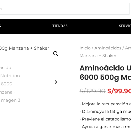
S
TIENDAS
SERVI
Inicio
/
Aminoácidos
/ Am
Manzana + Shaker
Aminoácido Un
6000 500g Ma
S/
129.90
S/
99.9
• Mejora la recuperación
• Disminuye la fatiga mu
• Previene el catabolismo
• Ayuda a ganar masa mu