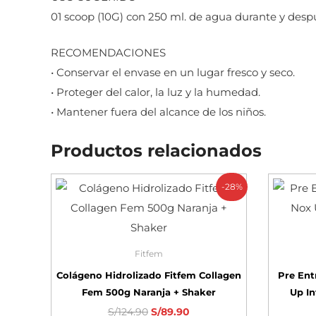
01 scoop (10G) con 250 ml. de agua durante y des
RECOMENDACIONES
• Conservar el envase en un lugar fresco y seco.
• Proteger del calor, la luz y la humedad.
• Mantener fuera del alcance de los niños.
Productos relacionados
-28%
Fitfem
Colágeno Hidrolizado Fitfem Collagen
Pre Ent
Fem 500g Naranja + Shaker
Up In
S/
124.90
S/
89.90