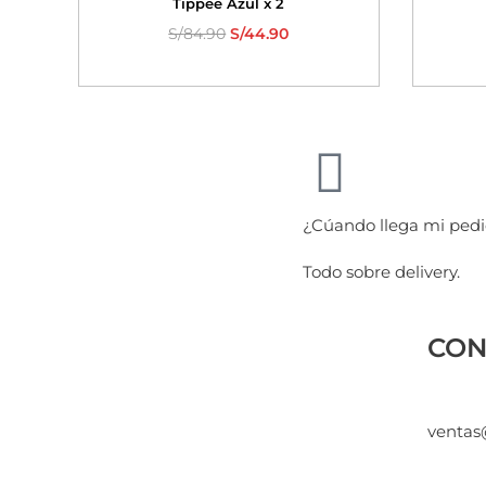
Tippee Azul x 2
S/
84.90
S/
44.90
¿Cúando llega mi ped
Todo sobre delivery.
CON
ventas