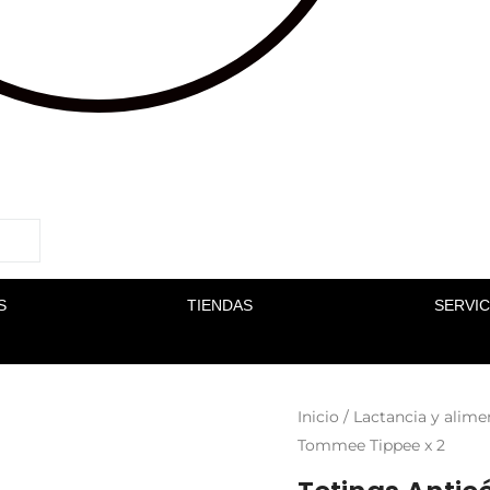
S
TIENDAS
SERVIC
Inicio
/
Lactancia y alime
Tommee Tippee x 2