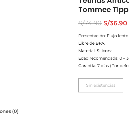
Tetinas Antic
Tommee Tippe
S/
74.90
S/
36.90
Presentación: Flujo lento
Libre de BPA.
Material: Silicona.
Edad recomendada: 0 – 3
Garantía: 7 días (Por defe
Sin existencias
ones (0)