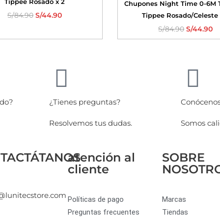
Tippee Rosado x 2
Chupones Night Time 0-6M
S/
84.90
S/
44.90
Tippee Rosado/Celeste 
S/
84.90
S/
44.90
ido?
¿Tienes preguntas?
Conóceno
Resolvemos tus dudas.
Somos cali
TACTÁTANOS
atención al
SOBRE
cliente
NOSOTR
@lunitecstore.com
Políticas de pago
Marcas
Preguntas frecuentes
Tiendas