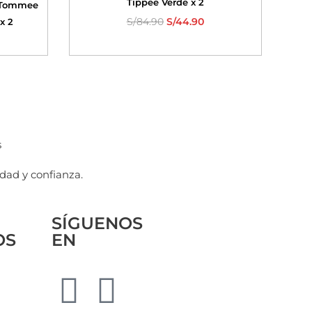
Tippee Verde x 2
 Tommee
S/
84.90
S/
44.90
x 2
s
dad y confianza.
SÍGUENOS
OS
EN