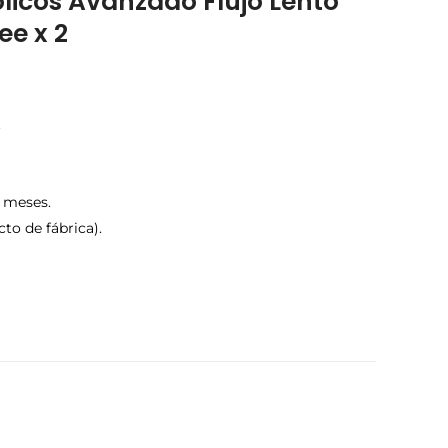
ólicos Avanzado Flujo Lento
e x 2
.
 meses.
cto de fábrica).