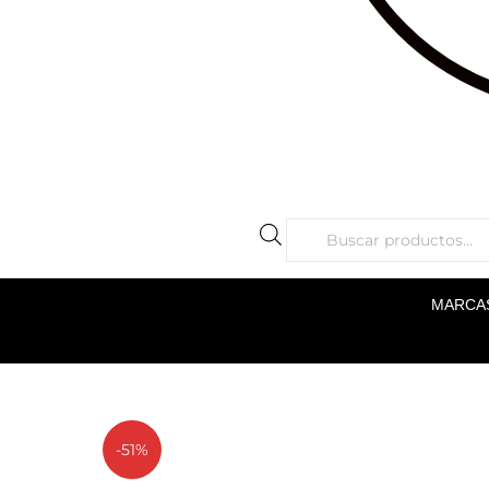
MARCA
-51%