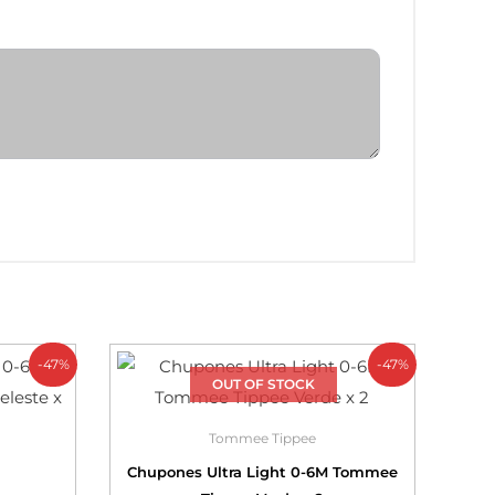
-47%
-47%
OUT OF STOCK
Tommee Tippee
Chupones Ultra Light 0-6M Tommee