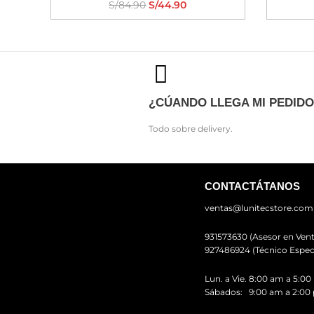
S/
84.90
S/
44.90
¿CÚANDO LLEGA MI PEDIDO
Todo sobre delivery.
CONTACTÁTANOS
ventas@lunitecstore.com
931573630 (Asesor en Vent
927486924 (Técnico Especi
Lun. a Vie. 8:00 am a 5:0
Sábados: 9:00 am a 2:00