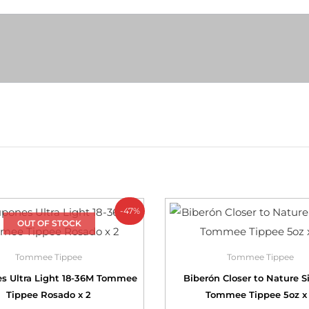
-47%
OUT OF STOCK
Tommee Tippee
Tommee Tippee
s Ultra Light 18-36M Tommee
Biberón Closer to Nature S
Tippee Rosado x 2
Tommee Tippee 5oz x