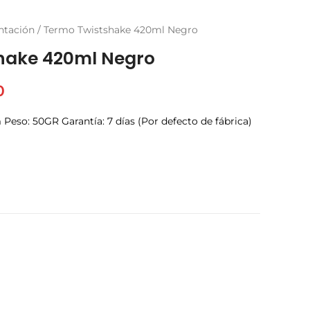
ntación
/ Termo Twistshake 420ml Negro
hake 420ml Negro
0
m Peso: 50GR Garantía: 7 días (Por defecto de fábrica)