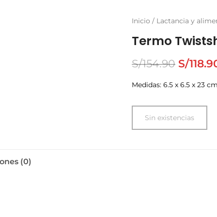
Inicio
/
Lactancia y alime
Termo Twists
S/
154.90
S/
118.9
Medidas: ‎6.5 x 6.5 x 23 c
Sin existencias
ones (0)