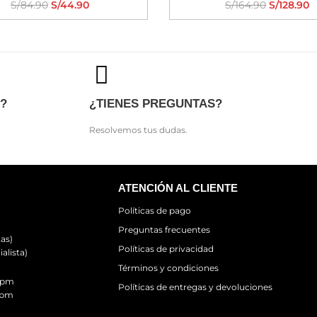
S/
84.90
S/
44.90
S/
164.90
S/
128.90
?
¿TIENES PREGUNTAS?
Resolvemos tus dudas.
ATENCIÓN AL CLIENTE
Políticas de pago
Preguntas frecuentes
as)
Políticas de privacidad
alista)
Términos y condiciones
0 pm
Políticas de entregas y devoluciones
 pm