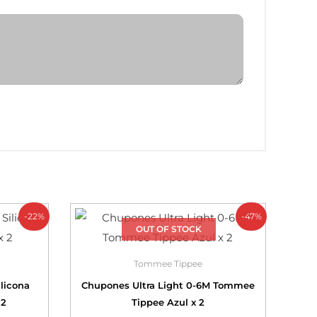
-22%
-47%
OUT OF STOCK
Tommee Tippee
ilicona
Chupones Ultra Light 0-6M Tommee
 2
Tippee Azul x 2