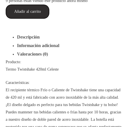
S/154.90.
S/118.90.
9
personas están viendo este producto ahora mismo
Termo
Añadir al carrito
Twistshake
420ml
Celeste
Descripción
cantidad
Información adicional
Valoraciones (0)
Producto:
Termo Twistshake 420ml Celeste
Características:
El recipiente térmico Frío o Caliente de Twistshake tiene una capacidad
de 420 ml y está fabricado con acero inoxidable de la más alta calidad.
¡El diseño delgado es perfecto para tus bebidas Twistshake y tu bolso!
Puedes mantener tus bebidas calientes o frías hasta por 10 horas, gracias
a nuestro diseño de doble pared de acero inoxidable. La botella está
protegida por una capa de goma supersuave que se adapta perfectamente