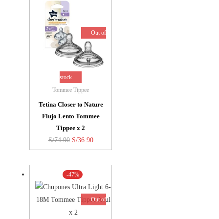
Out of
stock
Tommee Tippee
Tetina Closer to Nature
Flujo Lento Tommee
Tippee x 2
El
El
S/
74.90
S/
36.90
precio
precio
original
actual
-47%
era:
es:
S/74.90.
S/36.90.
Out of