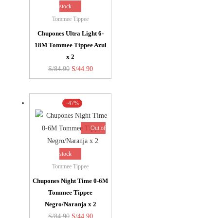
stock
Tommee Tippee
Chupones Ultra Light 6-
18M Tommee Tippee Azul
x 2
El
El
S/
84.90
S/
44.90
precio
precio
original
actual
-47%
era:
es:
S/84.90.
S/44.90.
Out of
stock
Tommee Tippee
Chupones Night Time 0-6M
Tommee Tippee
Negro/Naranja x 2
El
El
S/
84.90
S/
44.90