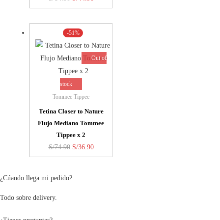
precio
precio
original
actual
-51%
era:
es:
S/84.90.
S/44.90.
Out of
stock
Tommee Tippee
Tetina Closer to Nature
Flujo Mediano Tommee
Tippee x 2
El
El
S/
74.90
S/
36.90
precio
precio
original
actual
¿Cúando llega mi pedido?
era:
es:
Todo sobre delivery.
S/74.90.
S/36.90.