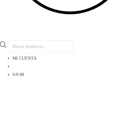
Búsqueda
de
MI CUENTA
productos
Menú
S/
0.00