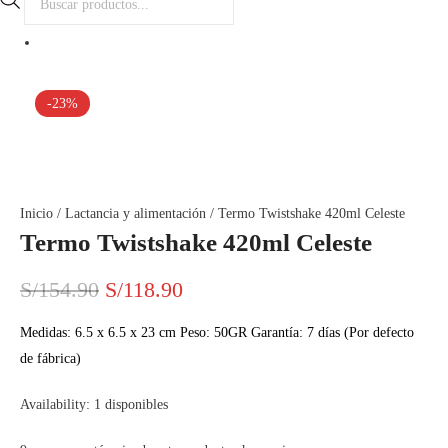
de
productos
-23%
Inicio
/
Lactancia y alimentación
/ Termo Twistshake 420ml Celeste
Termo Twistshake 420ml Celeste
El
El
S/
154.90
S/
118.90
precio
precio
Medidas: ‎6.5 x 6.5 x 23 cm Peso: 50GR Garantía: 7 días (Por defecto
de fábrica)
original
actual
Availability:
1 disponibles
era:
es: