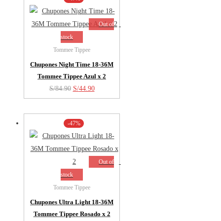
era:
es:
S/74.90.
S/36.90.
Out of
stock
Tommee Tippee
Chupones Night Time 18-36M
Tommee Tippee Azul x 2
El
El
S/
84.90
S/
44.90
precio
precio
original
actual
-47%
era:
es:
S/84.90.
S/44.90.
Out of
stock
Tommee Tippee
Chupones Ultra Light 18-36M
Tommee Tippee Rosado x 2