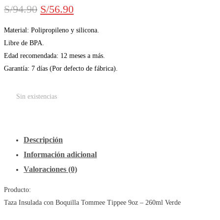
El
El
S/
94.90
S/
56.90
precio
precio
Material: Polipropileno y silicona.
Libre de BPA.
original
actual
Edad recomendada: 12 meses a más.
era:
es:
Garantía: 7 días (Por defecto de fábrica).
S/94.90.
S/56.90.
Sin existencias
Descripción
Información adicional
Valoraciones (0)
Producto:
Taza Insulada con Boquilla Tommee Tippee 9oz – 260ml Verde