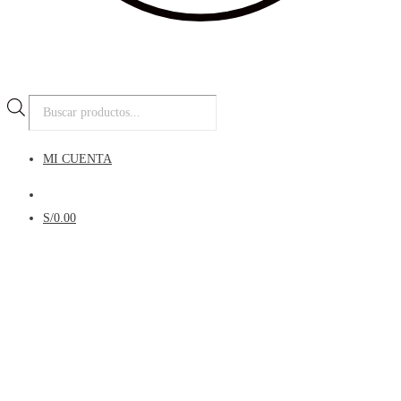
Búsqueda
de
productos
MI CUENTA
Menú
S/
0.00