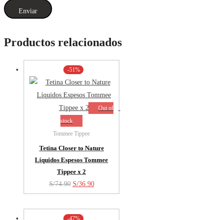
Productos relacionados
-51%
Out of
stock
Tommee Tippee
Tetina Closer to Nature
Líquidos Espesos Tommee
Tippee x 2
El
El
S/
74.90
S/
36.90
precio
precio
original
actual
-47%