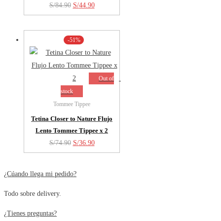
El
El
S/
84.90
S/
44.90
precio
precio
original
actual
-51%
era:
es:
S/84.90.
S/44.90.
Out of
stock
Tommee Tippee
Tetina Closer to Nature Flujo
Lento Tommee Tippee x 2
El
El
S/
74.90
S/
36.90
precio
precio
original
actual
¿Cúando llega mi pedido?
era:
es:
Todo sobre delivery.
S/74.90.
S/36.90.
¿Tienes preguntas?