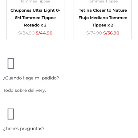
Tommee Tippee
Tommee Tippee
Chupones Ultra Light 0-
Tetina Closer to Nature
6M Tommee Tippee
Flujo Mediano Tommee
Rosado x 2
Tippee x 2
S/
84.90
S/
44.90
S/
74.90
S/
36.90
¿Cúando llega mi pedido?
Todo sobre delivery.
¿Tienes preguntas?