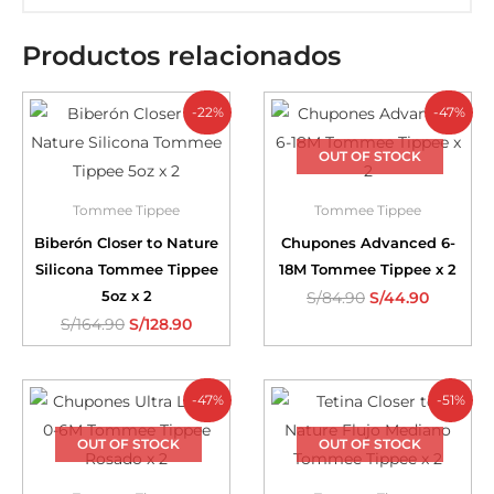
Productos relacionados
-22%
-47%
OUT OF STOCK
Tommee Tippee
Tommee Tippee
Biberón Closer to Nature
Chupones Advanced 6-
Silicona Tommee Tippee
18M Tommee Tippee x 2
5oz x 2
S/
84.90
S/
44.90
S/
164.90
S/
128.90
-47%
-51%
OUT OF STOCK
OUT OF STOCK