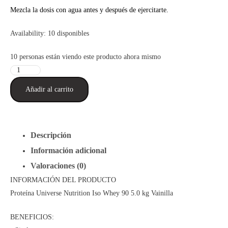
precio
precio
Mezcla la dosis con agua antes y después de ejercitarte.
original
actual
Availability:
10 disponibles
era:
es:
10
personas están viendo este producto ahora mismo
S/444.90.
S/409.90.
Proteína
Universe
Añadir al carrito
Nutrition
Iso
Whey
Descripción
90
5
Información adicional
Kg
Valoraciones (0)
Vainilla
INFORMACIÓN DEL PRODUCTO
+
Proteína Universe Nutrition Iso Whey 90 5.0 kg Vainilla
Shaker
cantidad
BENEFICIOS: