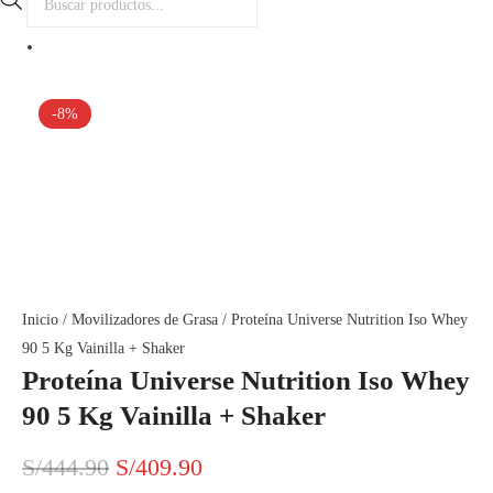
de
productos
-8%
Inicio
/
Movilizadores de Grasa
/ Proteína Universe Nutrition Iso Whey
90 5 Kg Vainilla + Shaker
Proteína Universe Nutrition Iso Whey
90 5 Kg Vainilla + Shaker
El
El
S/
444.90
S/
409.90