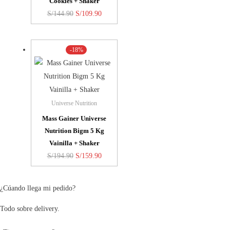
Cookies + Shaker
El
El
S/
144.90
S/
109.90
precio
precio
original
actual
-18%
era:
es:
S/144.90.
S/109.90.
Universe Nutrition
Mass Gainer Universe
Nutrition Bigm 5 Kg
Vainilla + Shaker
El
El
S/
194.90
S/
159.90
precio
precio
original
actual
¿Cúando llega mi pedido?
era:
es:
Todo sobre delivery.
S/194.90.
S/159.90.