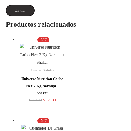
Productos relacionados
-39%
Universe Nutrition
Universe Nutrition Carbo
Plex 2 Kg Naranja +
Shaker
El
El
S/
89.90
S/
54.90
precio
precio
original
actual
-54%
era:
es:
S/89.90.
S/54.90.