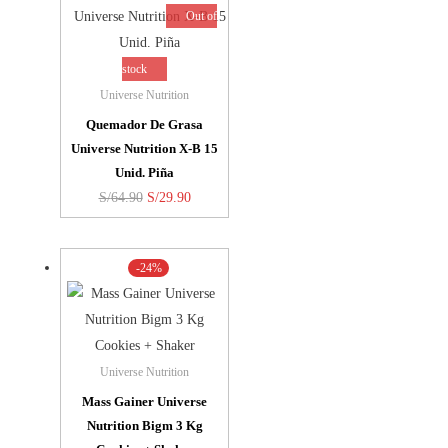
Out of
stock
Universe Nutrition
Quemador De Grasa
Universe Nutrition X-B 15
Unid. Piña
El
El
S/
64.90
S/
29.90
precio
precio
original
actual
-24%
era:
es:
S/64.90.
S/29.90.
Universe Nutrition
Mass Gainer Universe
Nutrition Bigm 3 Kg