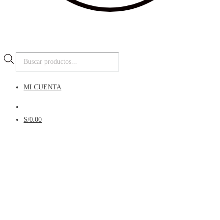
Búsqueda
de
productos
MI CUENTA
Menú
S/
0.00