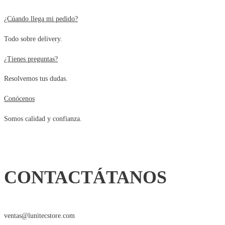
original
actual
¿Cúando llega mi pedido?
era:
es:
Todo sobre delivery.
S/139.80.
S/70.00.
¿Tienes preguntas?
Resolvemos tus dudas.
Conócenos
Somos calidad y confianza.
CONTACTÁTANOS
ventas@lunitecstore.com