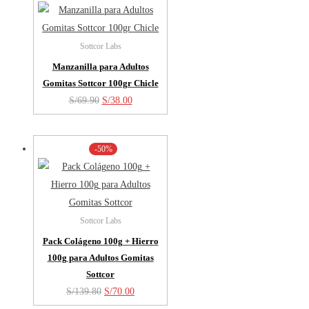
S/69.90.
S/38.00.
Sottcor Labs
Manzanilla para Adultos
Gomitas Sottcor 100gr Chicle
El
El
S/
69.90
S/
38.00
precio
precio
original
actual
-50%
era:
es:
S/69.90.
S/38.00.
Sottcor Labs
Pack Colágeno 100g + Hierro
100g para Adultos Gomitas
Sottcor
El
El
S/
139.80
S/
70.00
precio
precio