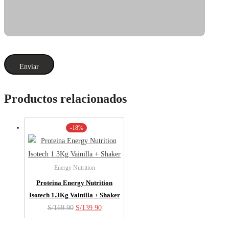
Productos relacionados
-18%
Energy Nutrition
Proteina Energy Nutrition
Isotech 1.3Kg Vainilla + Shaker
El
El
S/
169.90
S/
139.90
precio
precio