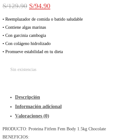
El
El
S/
129.90
S/
94.90
precio
precio
• Reemplazador de comida o batido saludable
• Contiene algas marinas
original
actual
• Con garcinia cambogia
era:
es:
• Con colágeno hidrolizado
• Promueve estabilidad en tu dieta
S/129.90.
S/94.90.
Sin existencias
Descripción
Información adicional
Valoraciones (0)
PRODUCTO: Proteina Fitfem Fem Body 1.5kg Chocolate
BENEFICIOS: