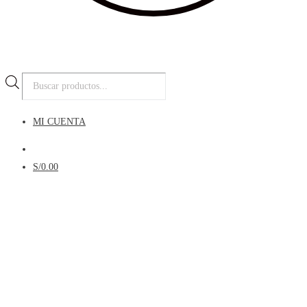
Búsqueda
de
productos
MI CUENTA
Menú
S/
0.00