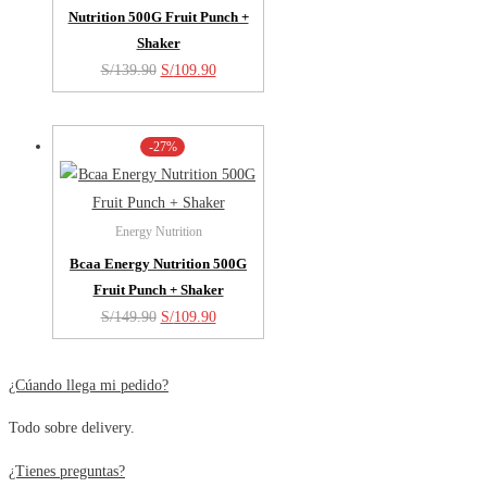
Nutrition 500G Fruit Punch +
Shaker
El
El
S/
139.90
S/
109.90
precio
precio
original
actual
-27%
era:
es:
S/139.90.
S/109.90.
Energy Nutrition
Bcaa Energy Nutrition 500G
Fruit Punch + Shaker
El
El
S/
149.90
S/
109.90
precio
precio
original
actual
¿Cúando llega mi pedido?
era:
es:
Todo sobre delivery.
S/149.90.
S/109.90.
¿Tienes preguntas?