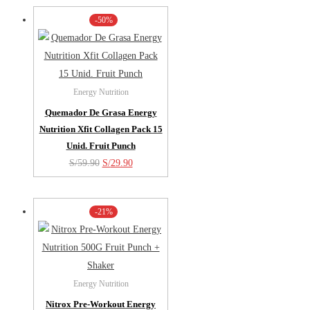
original
actual
-50%
era:
es:
S/169.90.
S/139.90.
Energy Nutrition
Quemador De Grasa Energy
Nutrition Xfit Collagen Pack 15
Unid. Fruit Punch
El
El
S/
59.90
S/
29.90
precio
precio
original
actual
-21%
era:
es:
S/59.90.
S/29.90.
Energy Nutrition
Nitrox Pre-Workout Energy