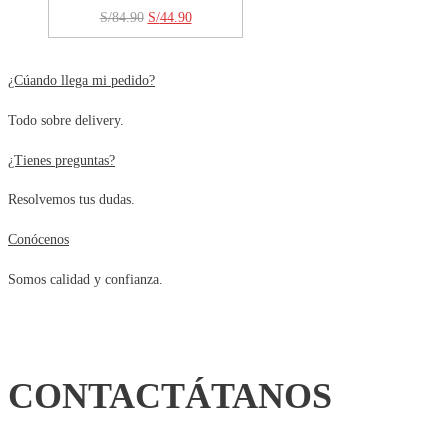
El
El
S/
84.90
S/
44.90
precio
precio
original
actual
¿Cúando llega mi pedido?
era:
es:
Todo sobre delivery.
S/84.90.
S/44.90.
¿Tienes preguntas?
Resolvemos tus dudas.
Conócenos
Somos calidad y confianza.
CONTACTÁTANOS