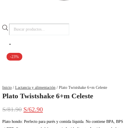
Búsqueda
de
productos
-23%
Inicio
/
Lactancia y alimentación
/ Plato Twistshake 6+m Celeste
Plato Twistshake 6+m Celeste
El
El
S/
81.90
S/
62.90
precio
precio
Plato hondo: Perfecto para purés y comida líquida. No contiene BPA, BPS