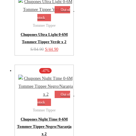
S/84.90.
S/44.90.
Out of
stock
Tommee Tippee
Chupones Ultra Light 0-6M
Tommee Tippee Verde x 2
El
El
S/
84.90
S/
44.90
precio
precio
original
actual
-47%
era:
es:
S/84.90.
S/44.90.
Out of
stock
Tommee Tippee
Chupones Night Time 0-6M
Tommee Tippee Negro/Naranja
x 2