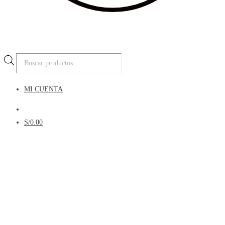
Búsqueda
de
productos
MI CUENTA
Menú
S/
0.00