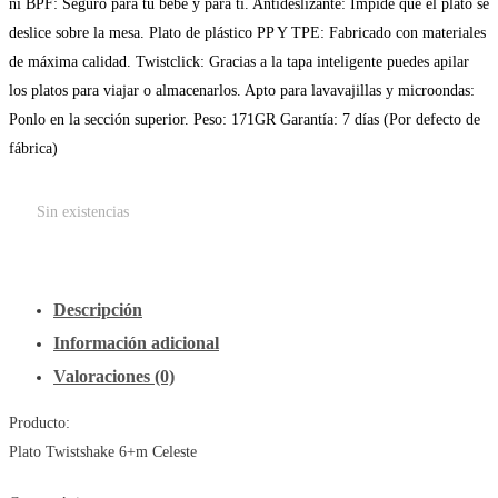
ni BPF: Seguro para tu bebé y para ti. Antideslizante: Impide que el plato se
original
actual
deslice sobre la mesa. Plato de plástico PP Y TPE: Fabricado con materiales
era:
es:
de máxima calidad. Twistclick: Gracias a la tapa inteligente puedes apilar
los platos para viajar o almacenarlos. Apto para lavavajillas y microondas:
S/81.90.
S/62.90.
Ponlo en la sección superior. Peso: 171GR Garantía: 7 días (Por defecto de
fábrica)
Sin existencias
Descripción
Información adicional
Valoraciones (0)
Producto:
Plato Twistshake 6+m Celeste