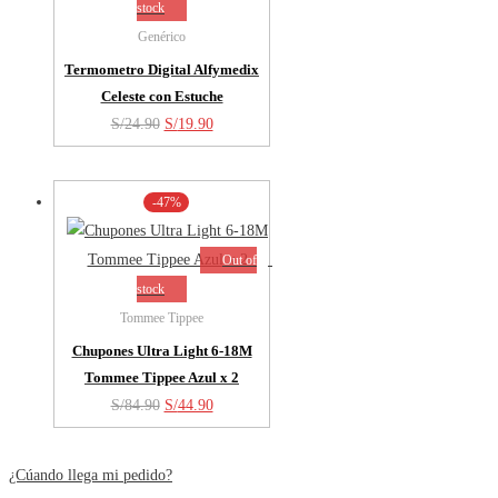
stock
Genérico
Termometro Digital Alfymedix
Celeste con Estuche
El
El
S/
24.90
S/
19.90
precio
precio
original
actual
-47%
era:
es:
S/24.90.
S/19.90.
Out of
stock
Tommee Tippee
Chupones Ultra Light 6-18M
Tommee Tippee Azul x 2
El
El
S/
84.90
S/
44.90
precio
precio
original
actual
¿Cúando llega mi pedido?
era:
es: