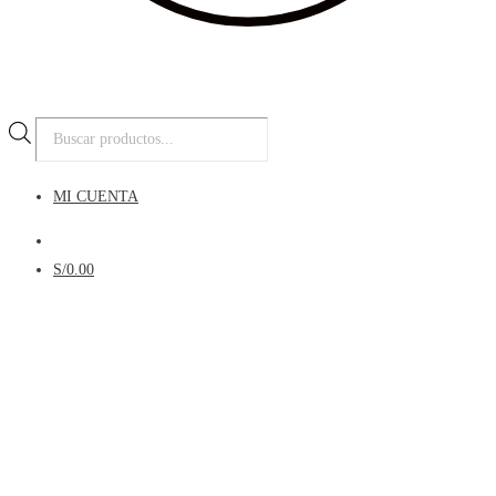
Búsqueda
de
productos
MI CUENTA
Menú
S/
0.00