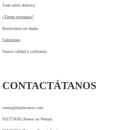
Todo sobre delivery.
S/84.90.
S/44.90.
¿Tienes preguntas?
Resolvemos tus dudas.
Conócenos
Somos calidad y confianza.
CONTACTÁTANOS
ventas@lunitecstore.com
931573630 (Asesor en Ventas)