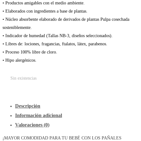
precio
precio
• Productos amigables con el medio ambiente.
• Elaborados con ingredientes a base de plantas.
original
actual
• Núcleo absorbente elaborado de derivados de plantas Pulpa cosechada
era:
es:
sosteniblemente.
• Indicador de humedad (Tallas NB-3, diseños seleccionados).
S/149.90.
S/113.90.
• Libres de: lociones, fragancias, ftalatos, látex, parabenos.
• Proceso 100% libre de cloro.
• Hipo alergénicos.
Sin existencias
Descripción
Información adicional
Valoraciones (0)
¡MAYOR COMODIDAD PARA TU BEBÉ CON LOS PAÑALES