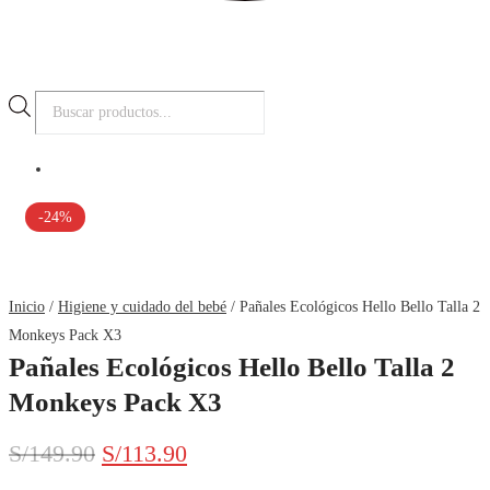
Búsqueda
de
productos
-24%
Inicio
/
Higiene y cuidado del bebé
/ Pañales Ecológicos Hello Bello Talla 2
Monkeys Pack X3
Pañales Ecológicos Hello Bello Talla 2
Monkeys Pack X3
El
El
S/
149.90
S/
113.90