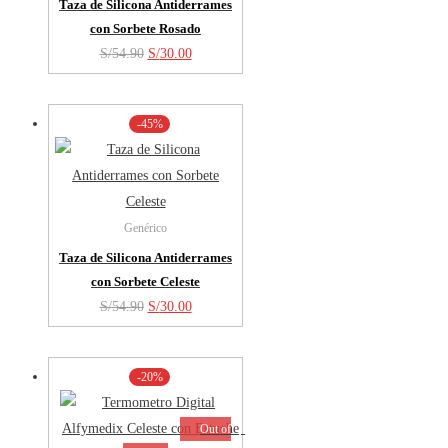
Taza de Silicona Antiderrames
con Sorbete Rosado
El
El
S/
54.90
S/
30.00
precio
precio
original
actual
-45%
era:
es:
S/54.90.
S/30.00.
Genérico
Taza de Silicona Antiderrames
con Sorbete Celeste
El
El
S/
54.90
S/
30.00
precio
precio
original
actual
-20%
era:
es:
S/54.90.
S/30.00.
Out of