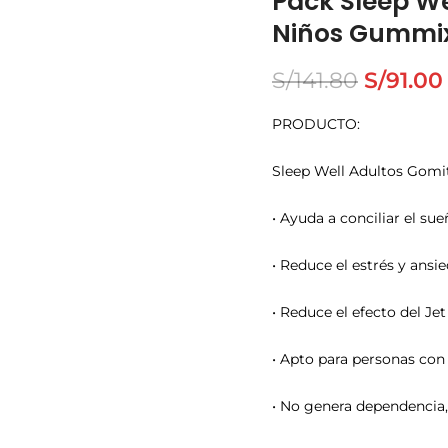
Pack Sleep We
Niños Gummi
S/
141.80
S/
91.00
PRODUCTO:
Sleep Well Adultos Gom
• Ayuda a conciliar el su
• Reduce el estrés y ansi
• Reduce el efecto del Jet
• Apto para personas con 
• No genera dependencia,