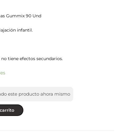
itas Gummix 90 Und
jación infantil.
 no tiene efectos secundarios.
les
ndo este producto ahora mismo
carrito