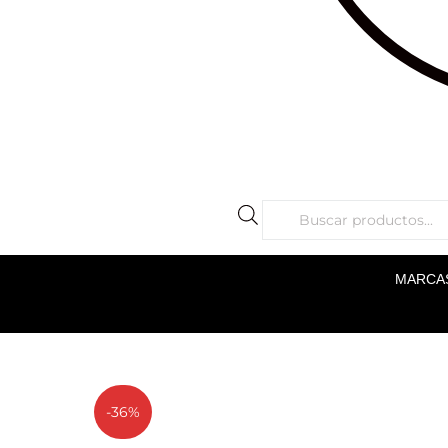
MARCA
-36%