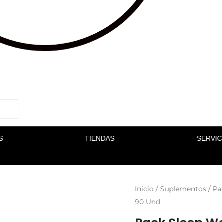
S
TIENDAS
SERVIC
Inicio
/
Suplementos
/ Pa
90 Und