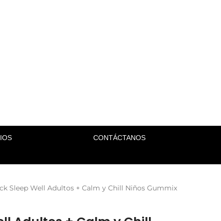
IOS
CONTÁCTANOS
ck Sleep Well Adultos + Calm y Chill Niños Gummix