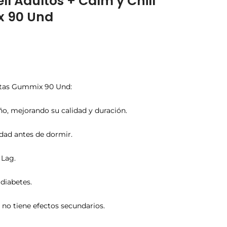
ll Adultos + Calm y Chill
x 90 Und
itas Gummix 90 Und:
eño, mejorando su calidad y duración.
edad antes de dormir.
 Lag.
diabetes.
 no tiene efectos secundarios.