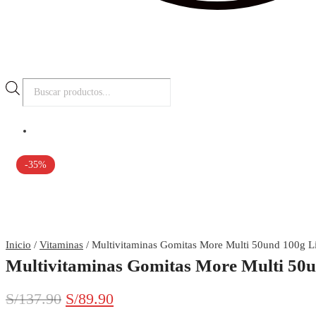
Búsqueda
de
productos
-35%
Inicio
/
Vitaminas
/ Multivitaminas Gomitas More Multi 50und 100g 
Multivitaminas Gomitas More Multi 50
El
El
S/
137.90
S/
89.90