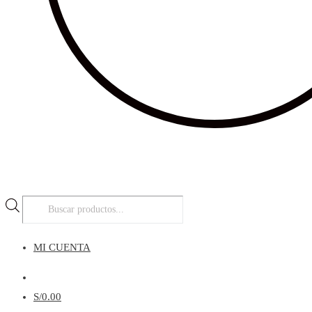
Búsqueda
de
productos
MI CUENTA
Menú
S/
0.00