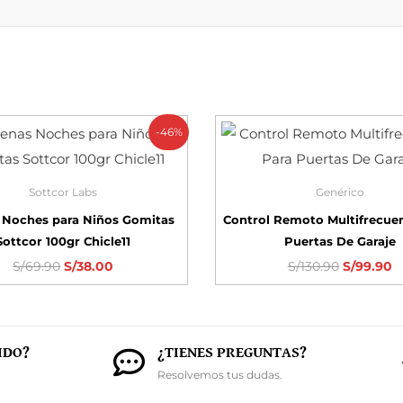
-46%
Sottcor Labs
Genérico
 Noches para Niños Gomitas
Control Remoto Multifrecue
Sottcor 100gr Chicle11
Puertas De Garaje
S/
69.90
S/
38.00
S/
130.90
S/
99.90
IDO?
¿TIENES PREGUNTAS?
Resolvemos tus dudas.