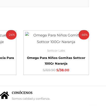
-24%
-46%
Sottcor Labs
ncia Para
Omega Para Niños Gomitas Sottcor
100Gr Naranja
S/
69.90
S/
38.00
CONÓCENOS
Somos calidad y confianza.