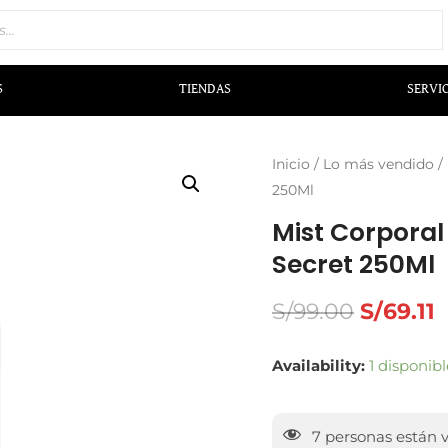
S
TIENDAS
SERVI
Inicio
/
Lo más vendido
/
250Ml
Mist Corporal
Secret 250Ml
S/
99.00
S/
69.11
Availability:
1 disponibl
7
personas están 