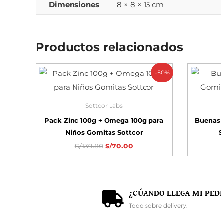
Dimensiones
8 × 8 × 15 cm
Productos relacionados
-50%
Sottcor Labs
Pack Zinc 100g + Omega 100g para
Buenas
Niños Gomitas Sottcor
S/
139.80
S/
70.00
¿CÚANDO LLEGA MI PED
Todo sobre delivery.