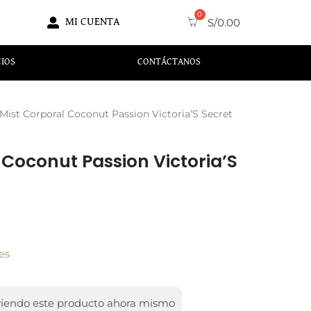
MI CUENTA
S/
0.00
CIOS
CONTÁCTANOS
 Mist Corporal Coconut Passion Victoria’S Secret
 Coconut Passion Victoria’S
es
viendo este producto ahora mismo