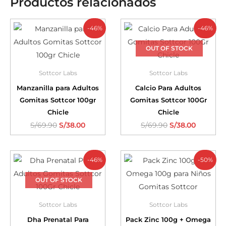
Productos relacionados
-46%
-46%
OUT OF STOCK
Sottcor Labs
Sottcor Labs
Manzanilla para Adultos
Calcio Para Adultos
Gomitas Sottcor 100gr
Gomitas Sottcor 100Gr
Chicle
Chicle
S/
69.90
S/
38.00
S/
69.90
S/
38.00
-46%
-50%
OUT OF STOCK
Sottcor Labs
Sottcor Labs
Dha Prenatal Para
Pack Zinc 100g + Omega