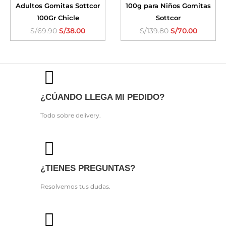
Adultos Gomitas Sottcor
100g para Niños Gomitas
100Gr Chicle
Sottcor
S/
69.90
S/
38.00
S/
139.80
S/
70.00
¿CÚANDO LLEGA MI PEDIDO?
Todo sobre delivery.
¿TIENES PREGUNTAS?
Resolvemos tus dudas.