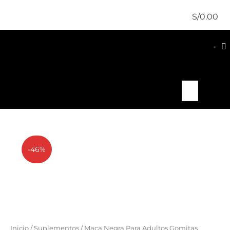
S/
0.00
-46%
Inicio
/
Suplementos
/ Maca Negra Para Adultos Gomitas