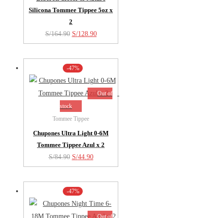
Silicona Tommee Tippee 5oz x
2
El
El
S/
164.90
S/
128.90
precio
precio
original
actual
-47%
era:
es:
S/164.90.
S/128.90.
Out of
stock
Tommee Tippee
Chupones Ultra Light 0-6M
Tommee Tippee Azul x 2
El
El
S/
84.90
S/
44.90
precio
precio
original
actual
-47%
era:
es:
S/84.90.
S/44.90.
Out of