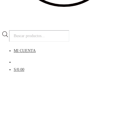
Búsqueda
de
productos
MI CUENTA
Menú
S/
0.00