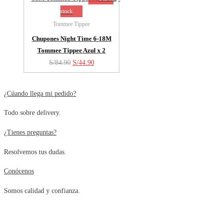
stock
Tommee Tippee
Chupones Night Time 6-18M
Tommee Tippee Azul x 2
El
El
S/
84.90
S/
44.90
precio
precio
original
actual
¿Cúando llega mi pedido?
era:
es:
Todo sobre delivery.
S/84.90.
S/44.90.
¿Tienes preguntas?
Resolvemos tus dudas.
Conócenos
Somos calidad y confianza.