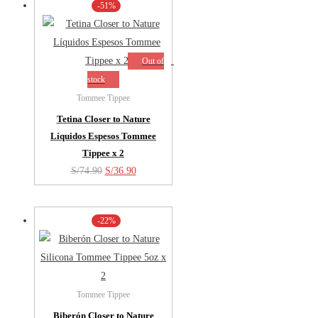
-51%
Out of
stock
Tommee Tippee
Tetina Closer to Nature
Líquidos Espesos Tommee
Tippee x 2
El
El
S/
74.90
S/
36.90
precio
precio
original
actual
-22%
era:
es:
S/74.90.
S/36.90.
Tommee Tippee
Biberón Closer to Nature