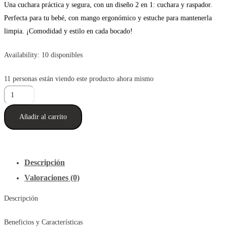
Una cuchara práctica y segura, con un diseño 2 en 1: cuchara y raspador.
Perfecta para tu bebé, con mango ergonómico y estuche para mantenerla
limpia. ¡Comodidad y estilo en cada bocado!
Availability:
10 disponibles
11
personas están viendo este producto ahora mismo
Cuchara
Para
Añadir al carrito
Bebés
2
en
1
Descripción
con
Valoraciones (0)
Estuche
Verde
Descripción
cantidad
Beneficios y Características