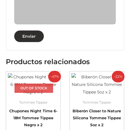
Productos relacionados
-47%
-22%
OUT OF STOCK
Tommee Tippee
Tommee Tippee
Chupones Night Time 6-
Biberón Closer to Nature
18M Tommee Tippee
Silicona Tommee Tippee
Negro x 2
5oz x 2