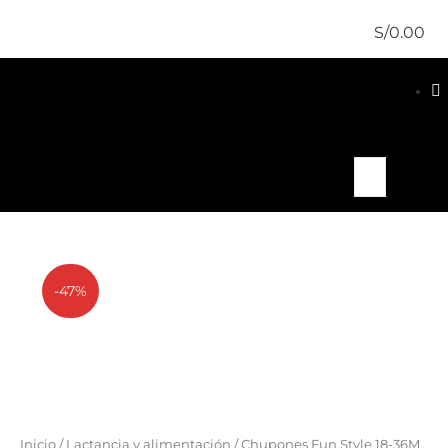
S/
0.00
-47%
Inicio
/
Lactancia y alimentación
/ Chupones Fun Style 18-36M