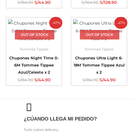
S/
84.90
S/
44.90
S/
164.90
S/
128.90
-47%
-47%
OUT OF STOCK
OUT OF STOCK
Tommee Tippee
Tommee Tippee
Chupones Night Time 0-
Chupones Ultra Light 6-
6M Tommee Tippee
18M Tommee Tippee Azul
Azul/Celeste x 2
x 2
S/
84.90
S/
44.90
S/
84.90
S/
44.90
¿CÚANDO LLEGA MI PEDIDO?
Todo sobre delivery.