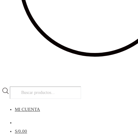
Búsqueda
de
productos
MI CUENTA
Menú
S/
0.00