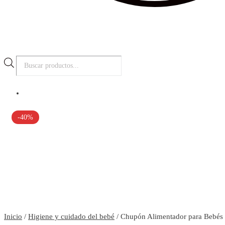
Búsqueda
de
productos
-40%
Inicio
/
Higiene y cuidado del bebé
/ Chupón Alimentador para Bebés 