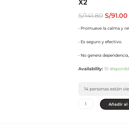
X2
S/
141.80
S/
91.00
• Promueve la calma y rela
• Es seguro y efectivo.
• No genera dependencia,
Availability:
10 disponib
14
personas están vi
Añadir al 