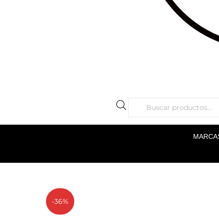
MARCA
-36%