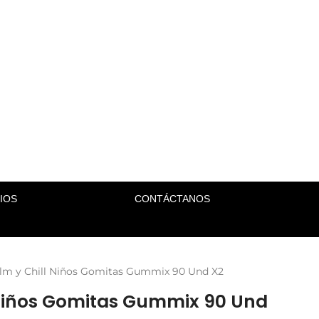
IOS
CONTÁCTANOS
lm y Chill Niños Gomitas Gummix 90 Und X2
 Niños Gomitas Gummix 90 Und