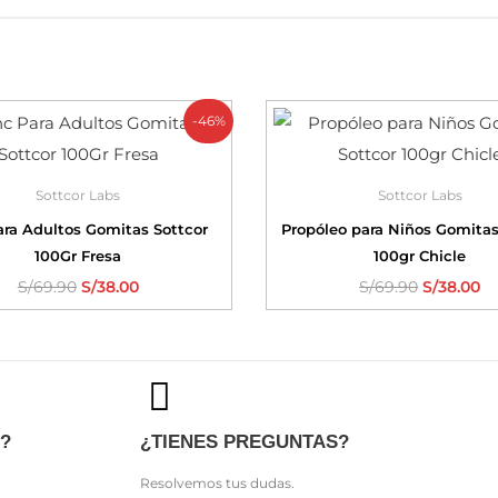
-46%
Sottcor Labs
Sottcor Labs
ara Adultos Gomitas Sottcor
Propóleo para Niños Gomitas
100Gr Fresa
100gr Chicle
S/
69.90
S/
38.00
S/
69.90
S/
38.00
?
¿TIENES PREGUNTAS?
Resolvemos tus dudas.