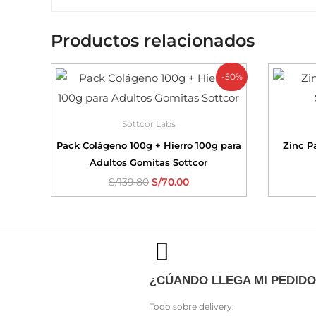
Productos relacionados
-50%
Sottcor Labs
Pack Colágeno 100g + Hierro 100g para
Zinc P
Adultos Gomitas Sottcor
S/
139.80
S/
70.00
¿CÚANDO LLEGA MI PEDIDO
Todo sobre delivery.