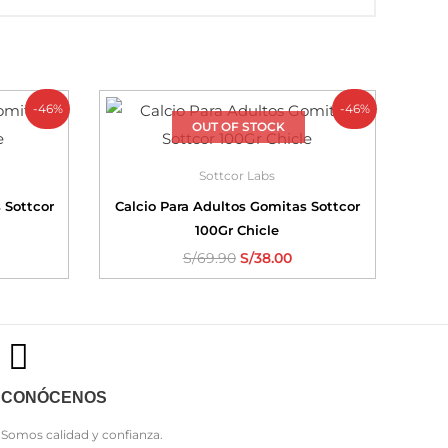
-46%
-46%
OUT OF STOCK
Sottcor Labs
 Sottcor
Calcio Para Adultos Gomitas Sottcor
100Gr Chicle
S/
69.90
S/
38.00
CONÓCENOS
Somos calidad y confianza.