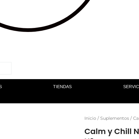
S
TIENDAS
SERVIC
Inicio
/
Suplementos
/ Ca
Calm y Chill