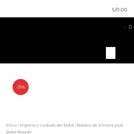
S/
0.00
-31%
Inicio
/
Higiene y cuidado del bebé
/ Babero de Silicona para
Bebé Rosado