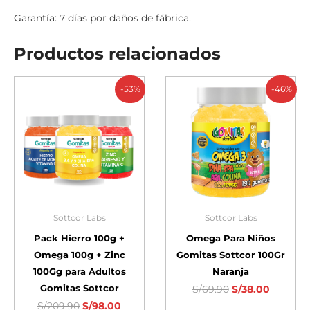
Garantía: 7 días por daños de fábrica.
Productos relacionados
-53%
-46%
Sottcor Labs
Sottcor Labs
Pack Hierro 100g +
Omega Para Niños
Omega 100g + Zinc
Gomitas Sottcor 100Gr
100Gg para Adultos
Naranja
Gomitas Sottcor
S/
69.90
S/
38.00
S/
209.90
S/
98.00