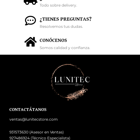
Todo sobre delivery.
¿TIENES PREGUNTAS?
Resolvemos tus dudas.
CONÓCENOS
Somos calidad y confianza.
CONTACTÁTANOS
ventas@lunitecstore.com
931573630 (Asesor en Ventas)
927486924 (Técnico Especialista)