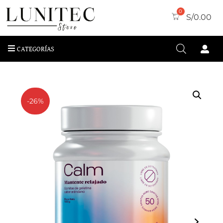
S/
0.00
CATEGORÍAS
-26%