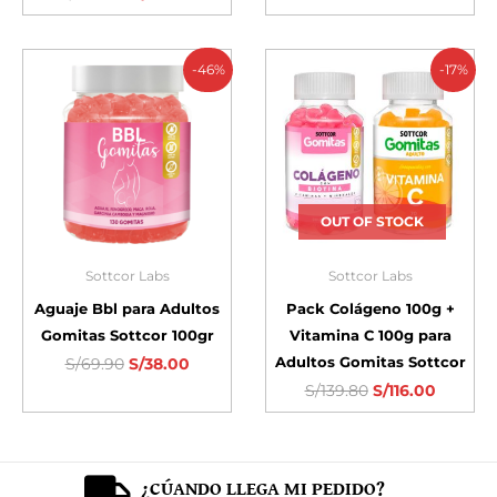
-46%
-17%
OUT OF STOCK
Sottcor Labs
Sottcor Labs
Aguaje Bbl para Adultos
Pack Colágeno 100g +
Gomitas Sottcor 100gr
Vitamina C 100g para
Adultos Gomitas Sottcor
S/
69.90
S/
38.00
S/
139.80
S/
116.00
¿CÚANDO LLEGA MI PEDIDO?