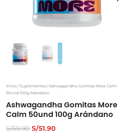
Inicio
/
Suplementos
/ Ashwagandha Gomitas More Calm
50und 100g Arándano
Ashwagandha Gomitas More
Calm 50und 100g Arándano
S/
69.90
S/
51.90